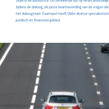
team in de Backoffice. Dit betekende dat hij verantwoordelij
tijdens de dialoog, de juiste beantwoording van de vragen d
het dialoogteam. Daarnaast heeft Obbe diverse specialistis
juridisch en financieel gebied.