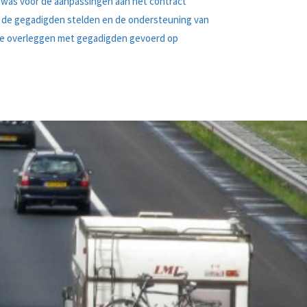
k was voor de aanpassingen aan het contract
ie de gegadigden stelden en de ondersteuning van
che overleggen met gegadigden gevoerd op