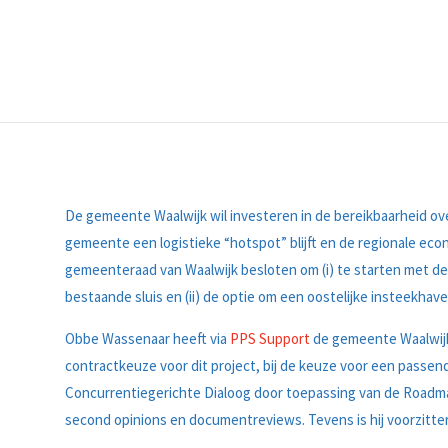
De gemeente Waalwijk wil investeren in de bereikbaarheid ov
gemeente een logistieke “hotspot” blijft en de regionale ec
gemeenteraad van Waalwijk besloten om (i) te starten met de
bestaande sluis en (ii) de optie om een oostelijke insteekhav
Obbe Wassenaar heeft via
PPS Support
de gemeente Waalwijk
contractkeuze voor dit project, bij de keuze voor een passen
Concurrentiegerichte Dialoog door toepassing van de Roadmap.
second opinions en documentreviews. Tevens is hij voorzitte