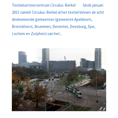
Textielsorteercentrum Circulus-Berkel Sinds januari
2015 zamelt Circulus-Berkel al het textiel binnen de acht
deelnemende gemeenten (gemeente Apeldoorn,
Bronckhorst, Brummen, Deventer, Doesburg, Epe,
Lochem en Zutphen) van het...